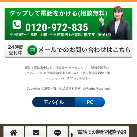
0120-972-835
運営：司法書士法人・行政書士 オールシップ （新浦安駅直結）
〒279－0012 千葉県浦安市入船1-4-1 イオン新浦安西棟５階
（旧ショッパーズプラザ新浦安）
Copyright © 浦安・市川相続遺言相談室. all Rights Reserved.
モバイル
PC