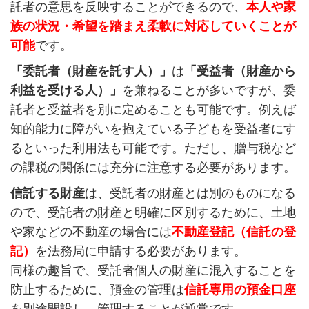
託者の意思を反映することができるので、
本人や家
族の状況・希望を踏まえ柔軟に対応していくことが
可能
です。
「委託者（財産を託す人）」
は
「受益者（財産から
利益を受ける人）」
を兼ねることが多いですが、委
託者と受益者を別に定めることも可能です。例えば
知的能力に障がいを抱えている子どもを受益者にす
るといった利用法も可能です。ただし、贈与税など
の課税の関係には充分に注意する必要があります。
信託する財産
は、受託者の財産とは別のものになる
ので、受託者の財産と明確に区別するために、土地
や家などの不動産の場合には
不動産登記（信託の登
記）
を法務局に申請する必要があります。
同様の趣旨で、受託者個人の財産に混入することを
防止するために、預金の管理は
信託専用の預金口座