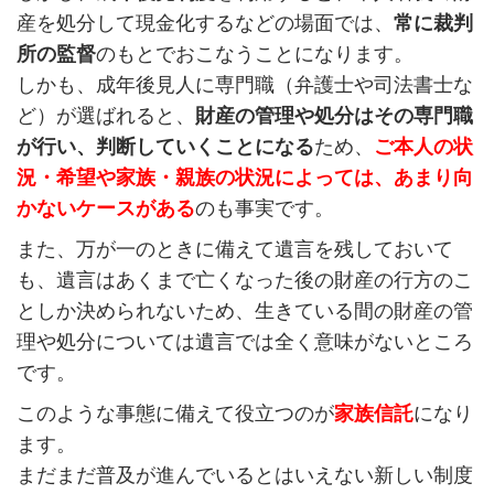
産を処分して現金化するなどの場面では、
常に裁判
所の監督
のもとでおこなうことになります。
しかも、成年後見人に専門職（弁護士や司法書士な
ど）が選ばれると、
財産の管理や処分はその専門職
が行い、判断していくことになる
ため、
ご本人の状
況・希望や家族・親族の状況によっては、あまり向
かないケースがある
のも事実です。
また、万が一のときに備えて遺言を残しておいて
も、遺言はあくまで亡くなった後の財産の行方のこ
としか決められないため、生きている間の財産の管
理や処分については遺言では全く意味がないところ
です。
このような事態に備えて役立つのが
家族信託
になり
ます。
まだまだ普及が進んでいるとはいえない新しい制度