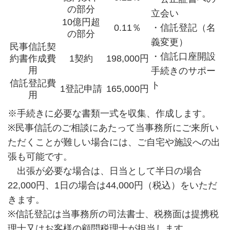
の部分
立会い
10億円超
・信託登記（名
0.11％
の部分
義変更）
民事信託契
・信託口座開設
約書作成費
1契約
198,000円
用
手続きのサポー
信託登記費
ト
1登記申請
165,000円
用
※手続きに必要な書類一式を収集、作成します。
※民事信託のご相談にあたって当事務所にご来所い
ただくことが難しい場合には、ご自宅や施設への出
張も可能です。
出張が必要な場合は、日当として半日の場合
22,000円、1日の場合は44,000円（税込）をいただ
きます。
※信託登記は当事務所の司法書士、税務面は提携税
理士又はお客様の顧問税理士が担当します。