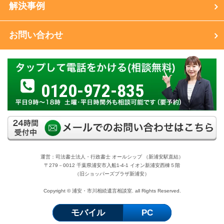
解決事例
お問い合わせ
0120-972-835
運営：司法書士法人・行政書士 オールシップ （新浦安駅直結）
〒279－0012 千葉県浦安市入船1-4-1 イオン新浦安西棟５階
（旧ショッパーズプラザ新浦安）
Copyright © 浦安・市川相続遺言相談室. all Rights Reserved.
モバイル
PC