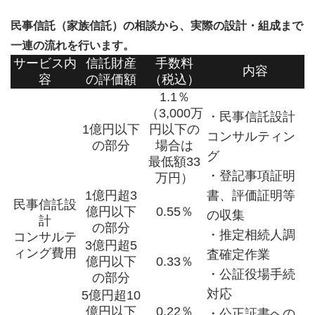
民事信託（家族信託）の相談から、実際の設計・組成まで
一連の流れを行います。
サービス内
信託財産
手数料
内容
容
の評価額
（税込）
1.1％
（3,000万
・民事信託設計
1億円以下
円以下の
コンサルティン
の部分
場合は
グ
最低額33
・登記事項証明
万円）
書、評価証明等
1億円超3
民事信託設
億円以下
0.55％
の収集
計
の部分
・推定相続人調
コンサルテ
3億円超5
ィング費用
査確定作業
億円以下
0.33％
・公証役場手続
の部分
対応
5億円超10
億円以下
0.22％
・公正証書への