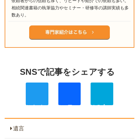
依頼者からの信頼も厚く、リピートや紹介での依頼も多い。
相続関連書籍の執筆協力やセミナー・研修等の講師実績も多
数あり。
Twitter
Facebo
Ha
遺言