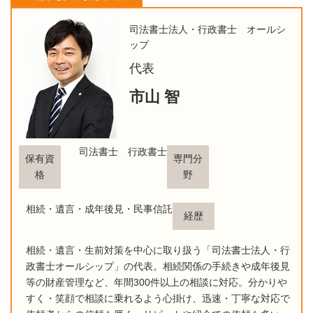
司法書士法人・行政書士 オールシ
ップ
代表
市山 智
司法書士 行政書士
保有資
専門分
格
野
相続・遺言・成年後見・民事信託
経歴
相続・遺言・生前対策を中心に取り扱う「司法書士法人・行
政書士オールシップ」の代表。相続関係の手続きや成年後見
等の財産管理など、年間300件以上の相談に対応。分かりや
すく・笑顔で相談に乗れるよう心掛け、迅速・丁寧な対応で