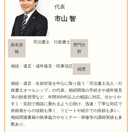
代表
市山 智
司法書士 行政書士
保有資
専門分
格
野
相続・遺言・成年後見・民事信託
経歴
相続・遺言・生前対策を中心に取り扱う「司法書士法人・行
政書士オールシップ」の代表。相続関係の手続きや成年後見
等の財産管理など、年間300件以上の相談に対応。分かりや
すく・笑顔で相談に乗れるよう心掛け、迅速・丁寧な対応で
依頼者からの信頼も厚く、リピートや紹介での依頼も多い。
相続関連書籍の執筆協力やセミナー・研修等の講師実績も多
数あり。