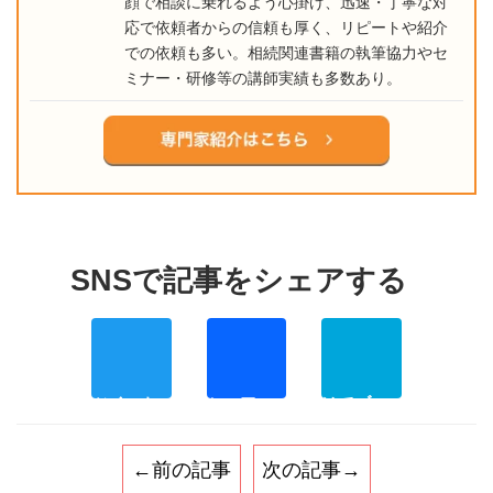
顔で相談に乗れるよう心掛け、迅速・丁寧な対
応で依頼者からの信頼も厚く、リピートや紹介
での依頼も多い。相続関連書籍の執筆協力やセ
ミナー・研修等の講師実績も多数あり。
Twitter
Facebo
Ha
←前の記事
次の記事→