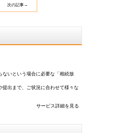
e
次の記事→
n
a
らないという場合に必要な「相続放
や提出まで、ご状況に合わせて様々な
サービス詳細を見る