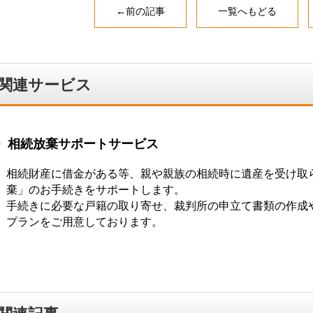
t
e
←前の記事
一覧へもどる
t
b
e
o
r
o
関連サービス
k
相続放棄サポートサービス
相続財産に借金がある等、親や親族の相続時に遺産を受け取
棄」のお手続きをサポートします。
手続きに必要な戸籍の取り寄せ、裁判所の申立て書類の作成
プランをご用意しております。