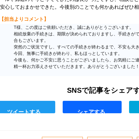
安心しておまかせできた。今後別のことでも何かあればぜひ相
【担当よりコメント】
T様、この度はご依頼いただき、誠にありがとうございます。

相続放棄の手続きは、期限が決められておりますし、手続きが
合もございます。

突然のご状況ですし、すべての手続きが終わるまで、不安も大き
今回、無事に手続きが終わり、私もほっとしています。

今後も、何かご不安に思うことがございましたら、お気軽にご連
精一杯お力添えさせていただきます。ありがとうございました！
T
F
w
a
i
c