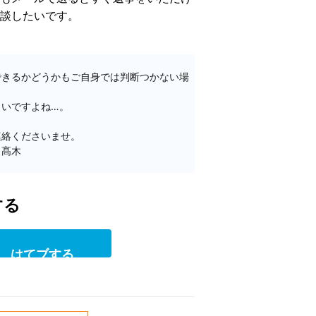
談したいです。
できるかどうかもご自身では判断つかない場
いですよね…。

絡くださいませ。

髙木

H
a
t