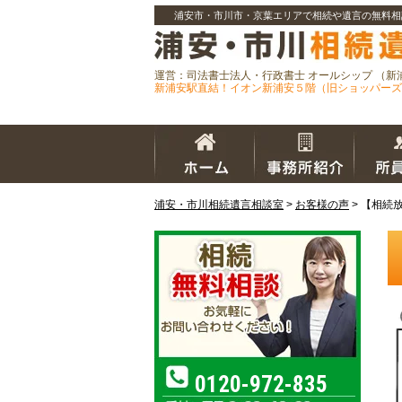
浦安市・市川市・京葉エリアで相続や遺言の無料相
運営：司法書士法人・行政書士 オールシップ （新
新浦安駅直結！イオン新浦安５階（旧ショッパーズ
浦安・市川相続遺言相談室
>
お客様の声
>
【相続
0120-972-835