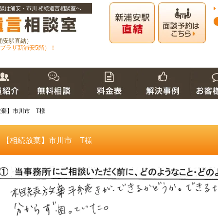
談は浦安・市川 相続遺言相談室へ
浦安駅直結）
プラザ新浦安5階）！
放棄】市川市 T様
【相続放棄】市川市 T様