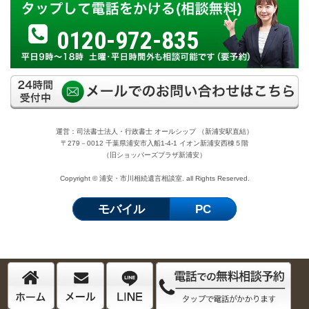
0120-972-835
運営：司法書士法人・行政書士 オールシップ （新浦安駅直結）
〒279－0012 千葉県浦安市入船1-4-1 イオン新浦安西棟５階
（旧ショッパーズプラザ新浦安）
Copyright © 浦安・市川相続遺言相談室. all Rights Reserved.
モバイル
PC