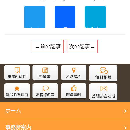
Twitter
Facebo
Ha
←前の記事
次の記事→
サイト内検索
ホーム
事務所案内