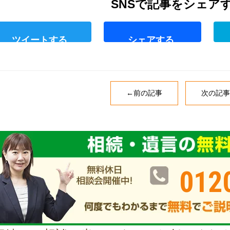
T
F
w
a
i
c
t
e
←前の記事
次の記事
t
b
e
o
r
o
k
012