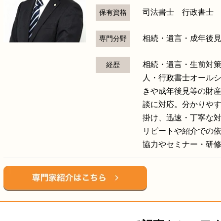
司法書士 行政書士
保有資格
相続・遺言・成年後
専門分野
相続・遺言・生前対
経歴
人・行政書士オール
きや成年後見等の財産
談に対応。分かりや
掛け、迅速・丁寧な
リピートや紹介での
協力やセミナー・研