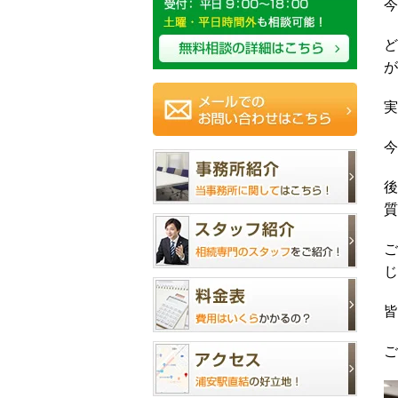
今
ど
が
実
今
後
質
ご
じ
皆
ご