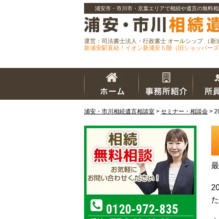
浦安市・市川市・京葉エリアで相続や遺言の無料相
運営：司法書士法人・行政書士 オールシップ （新
新浦安駅直結！イオン新浦安５階（旧ショッパーズ
浦安・市川相続遺言相談室
>
セミナー・相談会
>
最
2
た
0120-972-835